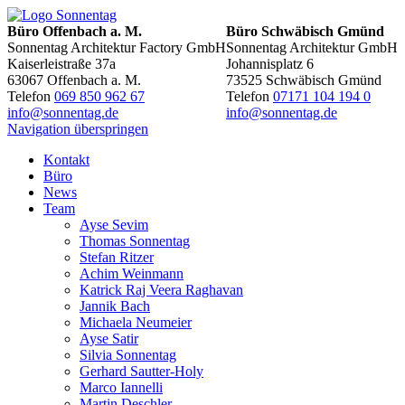
Büro Offenbach a. M.
Büro Schwäbisch Gmünd
Sonnentag Architektur Factory GmbH
Sonnentag Architektur GmbH
Kaiserleistraße 37a
Johannisplatz 6
63067 Offenbach a. M.
73525 Schwäbisch Gmünd
Telefon
069 850 962 67
Telefon
07171 104 194 0
info@sonnentag.de
info@sonnentag.de
Navigation überspringen
Kontakt
Büro
News
Team
Ayse Sevim
Thomas Sonnentag
Stefan Ritzer
Achim Weinmann
Katrick Raj Veera Raghavan
Jannik Bach
Michaela Neumeier
Ayse Satir
Silvia Sonnentag
Gerhard Sautter-Holy
Marco Iannelli
Martin Deschler