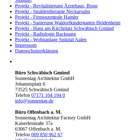
Stuttgart
Projekt - Revitalisierung Ärztehaus, Bonn
Projekt - Strahlentherapie Neckarsulm
Projekt - Firmenzentrale Hamler
Projekt - Sanierung Waldorfkindergarten Heidenheim
Projekt - Haus am Kirchplatz Schwäbisch Gmünd
Projekt - Radiologie Backnang
Projekt - Wohnanlage Spitztal Aalen
Impressum
Datenschutzerklärung
Büro Schwäbisch Gmünd
Sonnentag Architektur GmbH
Johannisplatz 6
73525 Schwäbisch Gmünd
Telefon
07171 104 194 0
info@sonnentag.de
Büro Offenbach a. M.
Sonnentag Architektur Factory GmbH
Kaiserleistraße 37a
63067 Offenbach a. M.
Telefon
069 850 962 67