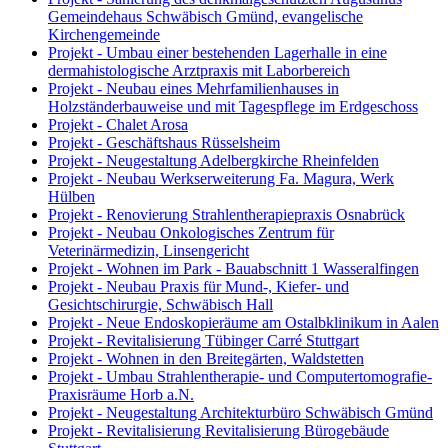
Gemeindehaus Schwäbisch Gmünd, evangelische
Kirchengemeinde
Projekt - Umbau einer bestehenden Lagerhalle in eine
dermahistologische Arztpraxis mit Laborbereich
Projekt - Neubau eines Mehrfamilienhauses in
Holzständerbauweise und mit Tagespflege im Erdgeschoss
Projekt - Chalet Arosa
Projekt - Geschäftshaus Rüsselsheim
Projekt - Neugestaltung Adelbergkirche Rheinfelden
Projekt - Neubau Werkserweiterung Fa. Magura, Werk
Hülben
Projekt - Renovierung Strahlentherapiepraxis Osnabrück
Projekt - Neubau Onkologisches Zentrum für
Veterinärmedizin, Linsengericht
Projekt - Wohnen im Park - Bauabschnitt 1 Wasseralfingen
Projekt - Neubau Praxis für Mund-, Kiefer- und
Gesichtschirurgie, Schwäbisch Hall
Projekt - Neue Endoskopieräume am Ostalbklinikum in Aalen
Projekt - Revitalisierung Tübinger Carré Stuttgart
Projekt - Wohnen in den Breitegärten, Waldstetten
Projekt - Umbau Strahlentherapie- und Computertomografie-
Praxisräume Horb a.N.
Projekt - Neugestaltung Architekturbüro Schwäbisch Gmünd
Projekt - Revitalisierung Revitalisierung Bürogebäude