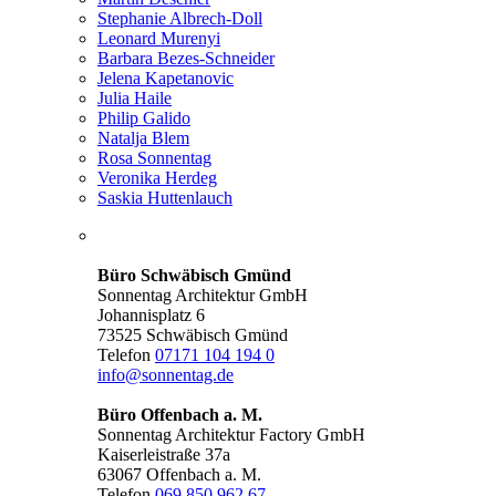
Stephanie Albrech-Doll
Leonard Murenyi
Barbara Bezes-Schneider
Jelena Kapetanovic
Julia Haile
Philip Galido
Natalja Blem
Rosa Sonnentag
Veronika Herdeg
Saskia Huttenlauch
Büro Schwäbisch Gmünd
Sonnentag Architektur GmbH
Johannisplatz 6
73525 Schwäbisch Gmünd
Telefon
07171 104 194 0
info@sonnentag.de
Büro Offenbach a. M.
Sonnentag Architektur Factory GmbH
Kaiserleistraße 37a
63067 Offenbach a. M.
Telefon
069 850 962 67