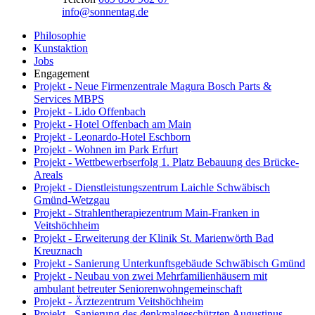
info@sonnentag.de
Philosophie
Kunstaktion
Jobs
Engagement
Projekt - Neue Firmenzentrale Magura Bosch Parts &
Services MBPS
Projekt - Lido Offenbach
Projekt - Hotel Offenbach am Main
Projekt - Leonardo-Hotel Eschborn
Projekt - Wohnen im Park Erfurt
Projekt - Wettbewerbserfolg 1. Platz Bebauung des Brücke-
Areals
Projekt - Dienstleistungszentrum Laichle Schwäbisch
Gmünd-Wetzgau
Projekt - Strahlentherapiezentrum Main-Franken in
Veitshöchheim
Projekt - Erweiterung der Klinik St. Marienwörth Bad
Kreuznach
Projekt - Sanierung Unterkunftsgebäude Schwäbisch Gmünd
Projekt - Neubau von zwei Mehrfamilienhäusern mit
ambulant betreuter Seniorenwohngemeinschaft
Projekt - Ärztezentrum Veitshöchheim
Projekt - Sanierung des denkmalgeschützten Augustinus